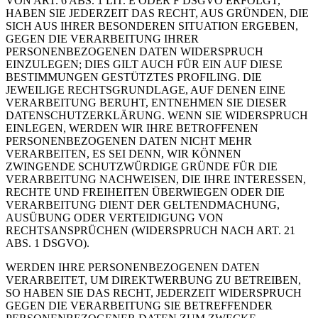
VON ART. 6 ABS. 1 LIT. E ODER F DSGVO ERFOLGT,
HABEN SIE JEDERZEIT DAS RECHT, AUS GRÜNDEN, DIE
SICH AUS IHRER BESONDEREN SITUATION ERGEBEN,
GEGEN DIE VERARBEITUNG IHRER
PERSONENBEZOGENEN DATEN WIDERSPRUCH
EINZULEGEN; DIES GILT AUCH FÜR EIN AUF DIESE
BESTIMMUNGEN GESTÜTZTES PROFILING. DIE
JEWEILIGE RECHTSGRUNDLAGE, AUF DENEN EINE
VERARBEITUNG BERUHT, ENTNEHMEN SIE DIESER
DATENSCHUTZERKLÄRUNG. WENN SIE WIDERSPRUCH
EINLEGEN, WERDEN WIR IHRE BETROFFENEN
PERSONENBEZOGENEN DATEN NICHT MEHR
VERARBEITEN, ES SEI DENN, WIR KÖNNEN
ZWINGENDE SCHUTZWÜRDIGE GRÜNDE FÜR DIE
VERARBEITUNG NACHWEISEN, DIE IHRE INTERESSEN,
RECHTE UND FREIHEITEN ÜBERWIEGEN ODER DIE
VERARBEITUNG DIENT DER GELTENDMACHUNG,
AUSÜBUNG ODER VERTEIDIGUNG VON
RECHTSANSPRÜCHEN (WIDERSPRUCH NACH ART. 21
ABS. 1 DSGVO).
WERDEN IHRE PERSONENBEZOGENEN DATEN
VERARBEITET, UM DIREKTWERBUNG ZU BETREIBEN,
SO HABEN SIE DAS RECHT, JEDERZEIT WIDERSPRUCH
GEGEN DIE VERARBEITUNG SIE BETREFFENDER