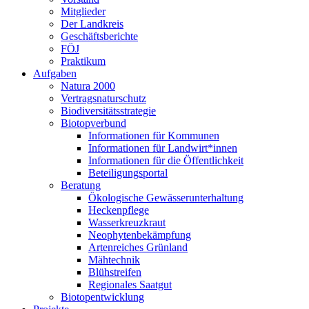
Mitglieder
Der Landkreis
Geschäftsberichte
FÖJ
Praktikum
Aufgaben
Natura 2000
Vertragsnaturschutz
Biodiversitätsstrategie
Biotopverbund
Informationen für Kommunen
Informationen für Landwirt*innen
Informationen für die Öffentlichkeit
Beteiligungsportal
Beratung
Ökologische Gewässerunterhaltung
Heckenpflege
Wasserkreuzkraut
Neophytenbekämpfung
Artenreiches Grünland
Mähtechnik
Blühstreifen
Regionales Saatgut
Biotopentwicklung