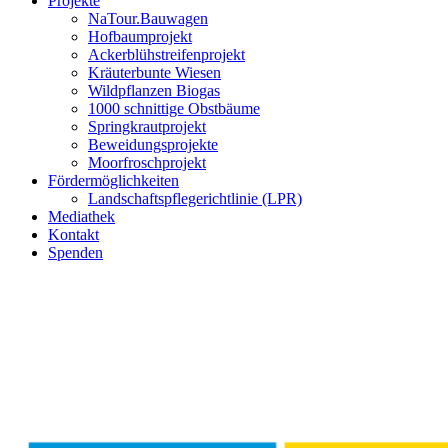
Projekte
NaTour.Bauwagen
Hofbaumprojekt
Ackerblühstreifenprojekt
Kräuterbunte Wiesen
Wildpflanzen Biogas
1000 schnittige Obstbäume
Springkrautprojekt
Beweidungsprojekte
Moorfroschprojekt
Fördermöglichkeiten
Landschaftspflegerichtlinie (LPR)
Mediathek
Kontakt
Spenden