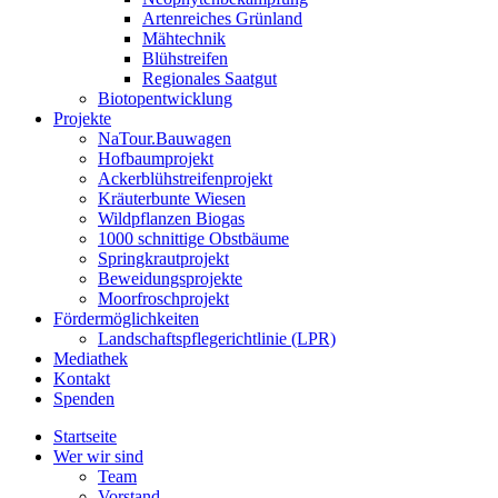
Artenreiches Grünland
Mähtechnik
Blühstreifen
Regionales Saatgut
Biotopentwicklung
Projekte
NaTour.Bauwagen
Hofbaumprojekt
Ackerblühstreifenprojekt
Kräuterbunte Wiesen
Wildpflanzen Biogas
1000 schnittige Obstbäume
Springkrautprojekt
Beweidungsprojekte
Moorfroschprojekt
Fördermöglichkeiten
Landschaftspflegerichtlinie (LPR)
Mediathek
Kontakt
Spenden
Startseite
Wer wir sind
Team
Vorstand