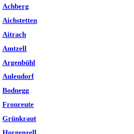
Achberg
Aichstetten
Aitrach
Amtzell
Argenbühl
Aulendorf
Bodnegg
Fronreute
Grünkraut
Horgenzell