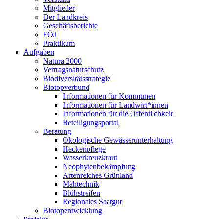
Mitglieder
Der Landkreis
Geschäftsberichte
FÖJ
Praktikum
Aufgaben
Natura 2000
Vertragsnaturschutz
Biodiversitätsstrategie
Biotopverbund
Informationen für Kommunen
Informationen für Landwirt*innen
Informationen für die Öffentlichkeit
Beteiligungsportal
Beratung
Ökologische Gewässerunterhaltung
Heckenpflege
Wasserkreuzkraut
Neophytenbekämpfung
Artenreiches Grünland
Mähtechnik
Blühstreifen
Regionales Saatgut
Biotopentwicklung