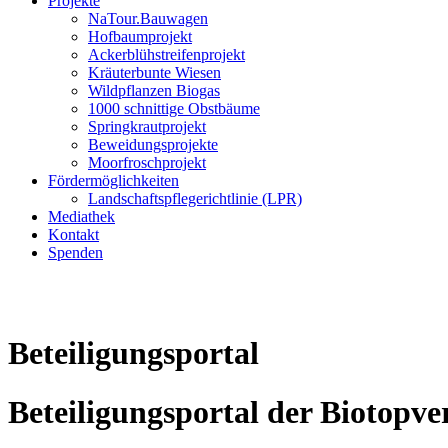
Projekte
NaTour.Bauwagen
Hofbaumprojekt
Ackerblühstreifenprojekt
Kräuterbunte Wiesen
Wildpflanzen Biogas
1000 schnittige Obstbäume
Springkrautprojekt
Beweidungsprojekte
Moorfroschprojekt
Fördermöglichkeiten
Landschaftspflegerichtlinie (LPR)
Mediathek
Kontakt
Spenden
Beteiligungsportal
Beteiligungsportal der Biotop