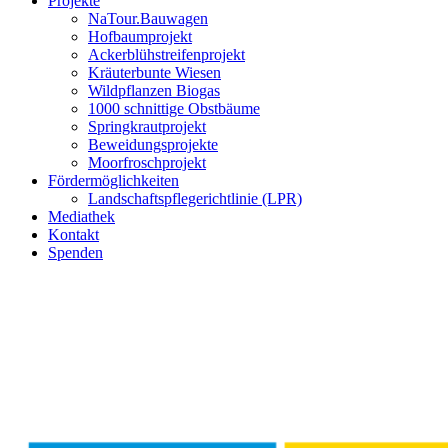
Projekte
NaTour.Bauwagen
Hofbaumprojekt
Ackerblühstreifenprojekt
Kräuterbunte Wiesen
Wildpflanzen Biogas
1000 schnittige Obstbäume
Springkrautprojekt
Beweidungsprojekte
Moorfroschprojekt
Fördermöglichkeiten
Landschaftspflegerichtlinie (LPR)
Mediathek
Kontakt
Spenden