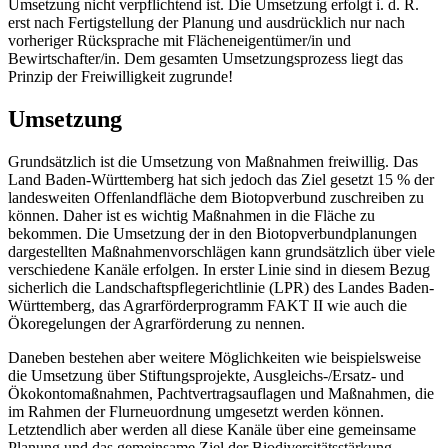
Umsetzung nicht verpflichtend ist. Die Umsetzung erfolgt i. d. R.
erst nach Fertigstellung der Planung und ausdrücklich nur nach
vorheriger Rücksprache mit Flächeneigentümer/in und
Bewirtschafter/in. Dem gesamten Umsetzungsprozess liegt das
Prinzip der Freiwilligkeit zugrunde!
Umsetzung
Grundsätzlich ist die Umsetzung von Maßnahmen freiwillig. Das
Land Baden-Württemberg hat sich jedoch das Ziel gesetzt 15 % der
landesweiten Offenlandfläche dem Biotopverbund zuschreiben zu
können. Daher ist es wichtig Maßnahmen in die Fläche zu
bekommen. Die Umsetzung der in den Biotopverbundplanungen
dargestellten Maßnahmenvorschlägen kann grundsätzlich über viele
verschiedene Kanäle erfolgen. In erster Linie sind in diesem Bezug
sicherlich die Landschaftspflegerichtlinie (LPR) des Landes Baden-
Württemberg, das Agrarförderprogramm FAKT II wie auch die
Ökoregelungen der Agrarförderung zu nennen.
Daneben bestehen aber weitere Möglichkeiten wie beispielsweise
die Umsetzung über Stiftungsprojekte, Ausgleichs-/Ersatz- und
Ökokontomaßnahmen, Pachtvertragsauflagen und Maßnahmen, die
im Rahmen der Flurneuordnung umgesetzt werden können.
Letztendlich aber werden all diese Kanäle über eine gemeinsame
Planung und das gemeinsame Ziel der Biodiversitätsstärkung