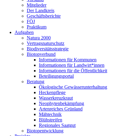
Mitglieder
Der Landkreis
Geschäftsberichte
FÖJ
Praktikum
Aufgaben
Natura 2000
Vertragsnaturschutz
Biodiversitätsstrategie
Biotopverbund
Informationen für Kommunen
Informationen für Landwirt*innen
Informationen für die Öffentlichkeit
Beteiligungsportal
Beratung
Ökologische Gewässerunterhaltung
Heckenpflege
Wasserkreuzkraut
Neophytenbekämpfung
Artenreiches Grünland
Mähtechnik
Blühstreifen
Regionales Saatgut
Biotopentwicklung