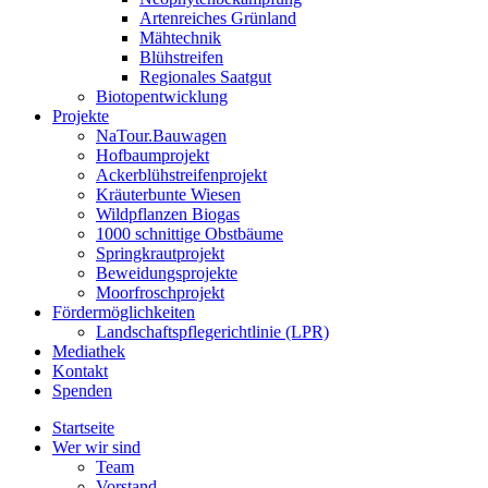
Artenreiches Grünland
Mähtechnik
Blühstreifen
Regionales Saatgut
Biotopentwicklung
Projekte
NaTour.Bauwagen
Hofbaumprojekt
Ackerblühstreifenprojekt
Kräuterbunte Wiesen
Wildpflanzen Biogas
1000 schnittige Obstbäume
Springkrautprojekt
Beweidungsprojekte
Moorfroschprojekt
Fördermöglichkeiten
Landschaftspflegerichtlinie (LPR)
Mediathek
Kontakt
Spenden
Startseite
Wer wir sind
Team
Vorstand